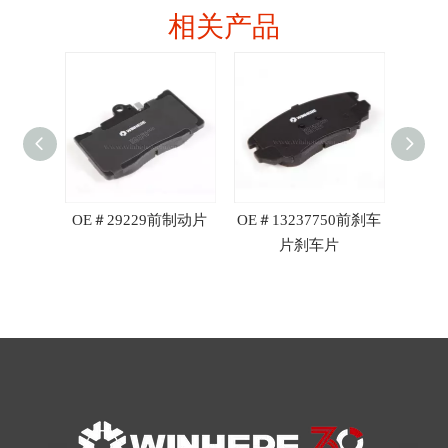
相关产品
 R90
OE＃29229前制动片
OE＃13237750前刹车
OE＃3
片刹车片
刹