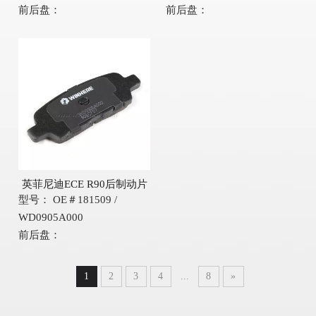
前后盘：
前后盘：
英菲尼迪ECE R90后制动片
型号：
OE＃181509 /
WD0905A000
前后盘：
1
2
3
4
...
8
»