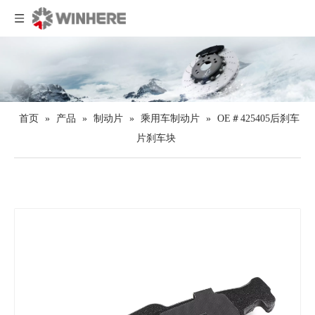
首页
»
产品
»
制动片
»
乘用车制动片
»
OE＃425405后刹车
片刹车块