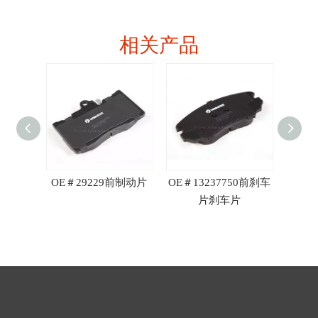
相关产品
 R90
OE＃29229前制动片
OE＃13237750前刹车
OE＃3
片刹车片
刹