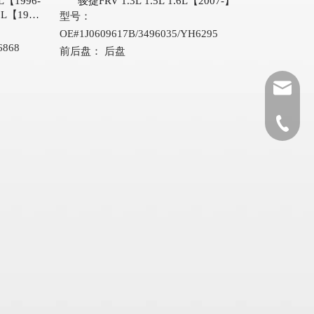
L【1996-
骏捷FRV 1.3L 1.5L 1.6L【2007-】
0L【1991-
型号：
OE#1J0609617B/3496035/YH6295
6868
前后盘：
后盘
autopart
0086-532