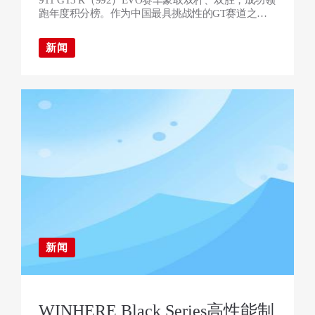
跑年度积分榜。作为中国最具挑战性的GT赛道之
一，宁波国际赛道拥有22个高低速组合弯道，对赛车
空气动力学、轮胎管理以及制动系统稳定性提出极高
新闻
要求。本站赛事共有25台GT3赛车同场竞技，攻防节
奏异常激烈，持续高强度制动成为决定比赛走势的关
键因素。本场比赛中，职业车手叶弘历
新闻
WINHERE Black Series高性能制