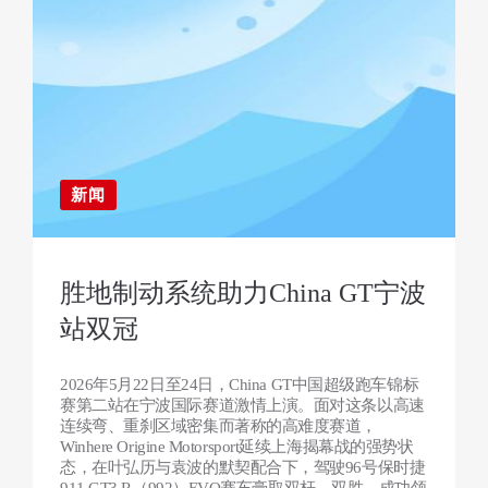
新闻
胜地制动系统助力China GT宁波
站双冠
2026年5月22日至24日，China GT中国超级跑车锦标
赛第二站在宁波国际赛道激情上演。面对这条以高速
连续弯、重刹区域密集而著称的高难度赛道，
Winhere Origine Motorsport延续上海揭幕战的强势状
态，在叶弘历与袁波的默契配合下，驾驶96号保时捷
911 GT3 R（992）EVO赛车豪取双杆、双胜，成功领