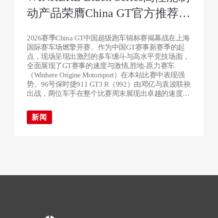
动产品荣膺China GT官方推荐制
动产品，胜地-原力赛车上海站
2026赛季China GT中国超级跑车锦标赛揭幕战在上海
豪取双冠
国际赛车场燃擎开赛。作为中国GT赛事新赛季的起
点，现场呈现出激烈的多车缠斗与高水平竞技场面，
全面展现了GT赛事的速度与激情,胜地-原力赛车
（Winhere Origine Motorsport）在本站比赛中表现强
势。96号保时捷911 GT3 R（992）由邓亿与袁波联袂
出战，两位车手在整个比赛周末展现出卓越的速度与
稳定性，不仅包揽两回合排位赛全场杆位，更将优势
转化为两回合正赛全场冠军，实现“杆位+冠军”的完
新闻
美双胜，为车队赢得赛季开门红。与此同时，
WINHERE Black Series高性能制动产品正式荣膺本赛
事“官方推荐制动产品”，