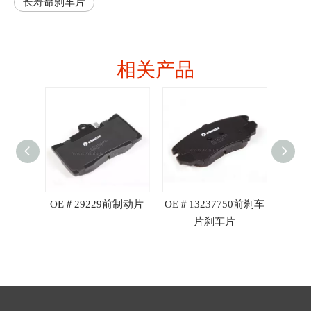
长寿命刹车片
相关产品
 R90
OE＃29229前制动片
OE＃13237750前刹车
OE＃3
片刹车片
刹