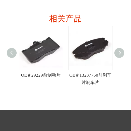
相关产品
 R90
OE＃29229前制动片
OE＃13237750前刹车
OE＃3
片刹车片
刹