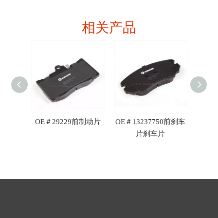
相关产品
 R90
OE＃29229前制动片
OE＃13237750前刹车
OE＃3
片刹车片
刹