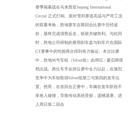
赛季揭幕战在马来西亚Sepang International
Circuit 正式打响。面对雪邦赛道高温与严苛工况
的双重考验，胜地赛车在两回合比赛中历经波
折，最终完成强势反击，斩获关键胜利。与此同
时，胜地公司研制的赛用刹车盘与刹车片在国际
GT赛事中的性能再次得到有力验证。本次比赛
中，胜地96号车组（Silver组）由邓亿 / 廖启舜搭
档出战。两位车手在排位赛中全力以赴，在激烈
竞争中为车组取得Silver组第三与第四的发车位
置。然而，在首回合正赛中，车辆在发车阶段不
幸卷入碰撞，导致传动系统受损，遗憾退赛。进
入周日第二回合