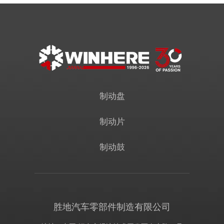
制动盘
制动片
制动鼓
胜地汽车零部件制造有限公司