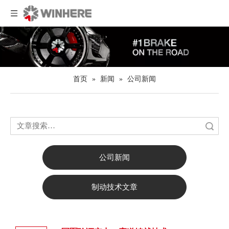
首页
»
新闻
»
公司新闻
搜索
公司新闻
制动技术文章