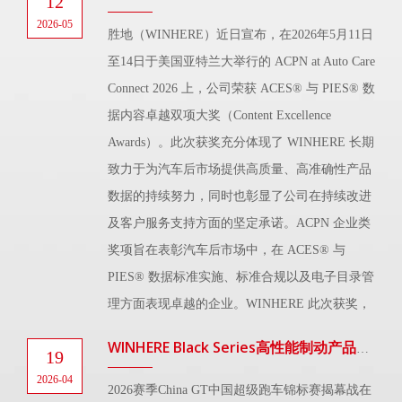
12
2026-05
胜地（WINHERE）近日宣布，在2026年5月11日
至14日于美国亚特兰大举行的 ACPN at Auto Care
Connect 2026 上，公司荣获 ACES® 与 PIES® 数
据内容卓越双项大奖（Content Excellence
Awards）。此次获奖充分体现了 WINHERE 长期
致力于为汽车后市场提供高质量、高准确性产品
数据的持续努力，同时也彰显了公司在持续改进
及客户服务支持方面的坚定承诺。ACPN 企业类
奖项旨在表彰汽车后市场中，在 ACES® 与
PIES® 数据标准实施、标准合规以及电子目录管
理方面表现卓越的企业。WINHERE 此次获奖，
WINHERE Black Series高性能制动产品荣膺China GT官方推荐制动产品，胜地-原力赛车上海站豪取双冠
19
2026-04
2026赛季China GT中国超级跑车锦标赛揭幕战在