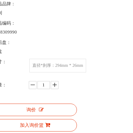
品品牌：
制
品编码：
08309990
后盘：
盘
寸：
直径*刹厚：294mm * 26mm
量：
询价
加入询价篮