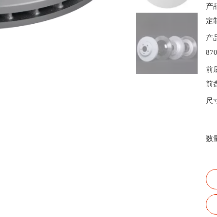
产
定
产
87
前
前
尺
数