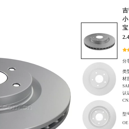
吉
小
宝
2
分
类
材质
SA
认证
CN
型
OE