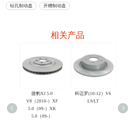
钻孔制动盘
开槽制动盘
相关产品
款)
捷豹XJ 5.0
科迈罗(10-12）V6
福特野马
】
V8（2010-）XF
LS/LT
【20
5.0（09-）XK
2.
5.0（09-）