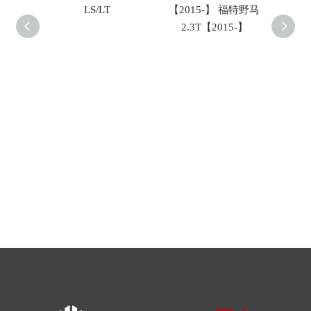
）XF
LS/LT
【2015-】 福特野马
(A209
XK
2.3T【2015-】
口)5.4
）
AMG
20
口)5.5