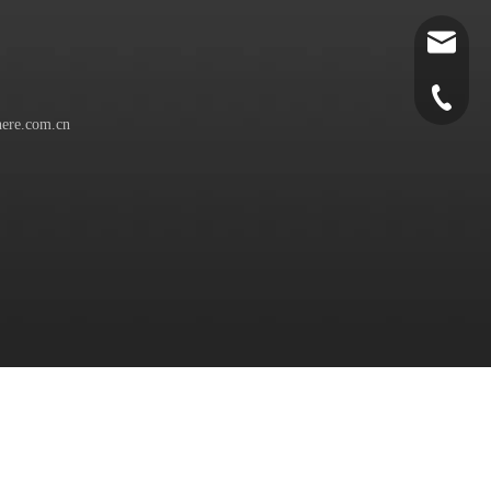
autopart
0086-532
ere.com.cn